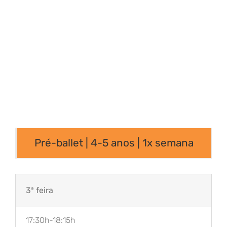
Destinatários:
a partir dos 4 anos
*no mês de julho funcionará o programa de
férias Whoosh
Pré-ballet | 4-5 anos | 1x semana
3ª feira
17:30h-18:15h