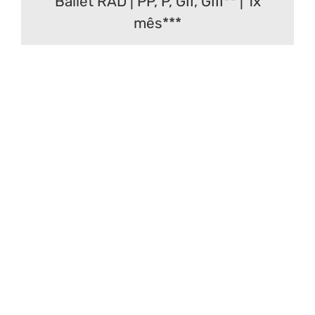
Ballet RAD | PP, P, GII, GIII** | 1x
mês***
Condição Física
| 05
setembro a 27 junho*
Professoras:
Inês Cardoso