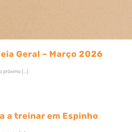
eia Geral – Março 2026
 próximo [...]
a a treinar em Espinho