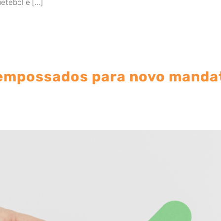
ebol e [...]
 empossados para novo manda