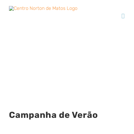
Skip
to
content
Campanha de
Verão
View
Campanha de Verão
Larger
Image