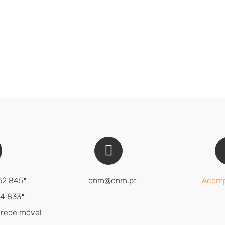
62 845*
cnm@cnm.pt
Acomp
14 833*
 rede móvel