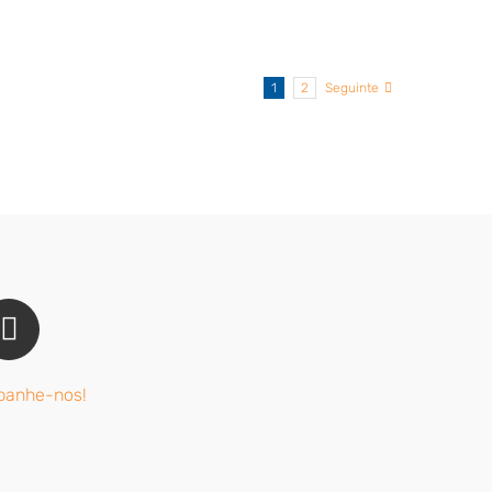
1
2
Seguinte
anhe-nos!