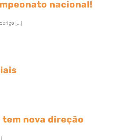
ampeonato nacional!
drigo [...]
iais
 tem nova direção
]