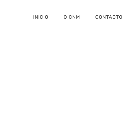
INICIO
O CNM
CONTACTO
ara apoiar o Cent
aproveitar a ent
ar 1% do imposto