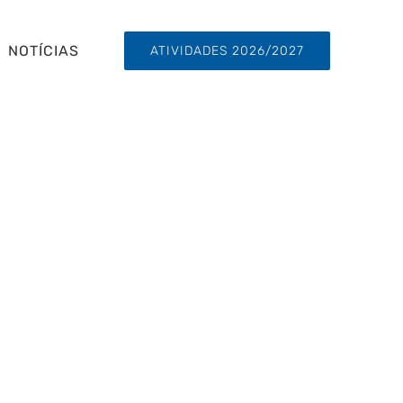
NOTÍCIAS
ATIVIDADES 2026/2027
ro Norton de
rega do IRS e
 ao CNM?