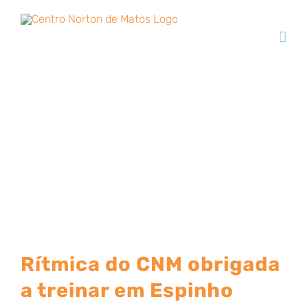
Skip
to
content
Galeria
Rítmica do CNM obrigada
a treinar em Espinho