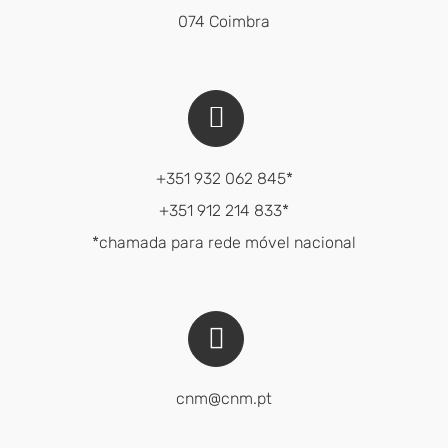
074 Coimbra
+351 932 062 845*
+351 912 214 833*
*chamada para rede móvel nacional
cnm@cnm.pt