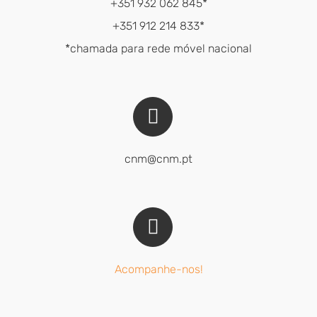
+351 932 062 845*
+351 912 214 833*
*chamada para rede móvel nacional
cnm@cnm.pt
Acompanhe-nos!