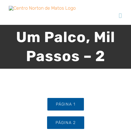
Skip
to
content
Um Palco, Mil
Passos – 2
PÁGINA 1
PÁGINA 2