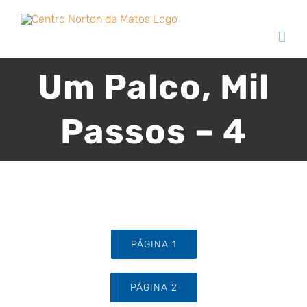
Skip
to
content
Um Palco, Mil
Passos – 4
PÁGINA 1
PÁGINA 2