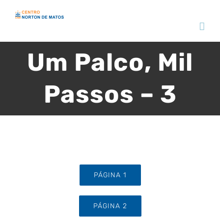
Skip
to
content
Um Palco, Mil
Passos – 3
PÁGINA 1
PÁGINA 2