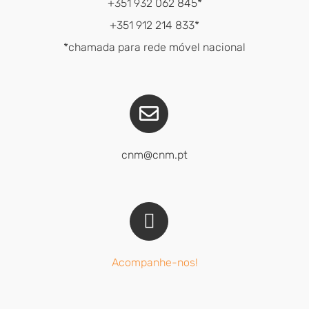
+351 932 062 845*
+351 912 214 833*
*chamada para rede móvel nacional
cnm@cnm.pt
Acompanhe-nos!