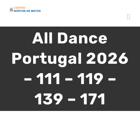
Skip
to
content
All Dance
Portugal 2026
– 111 – 119 –
139 – 171