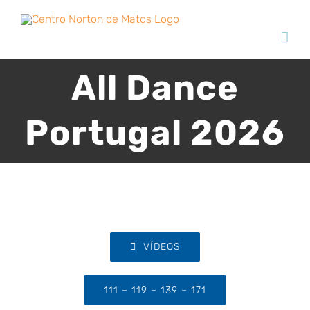
Skip
to
content
All Dance
Portugal 2026
VÍDEOS
111 – 119 – 139 – 171