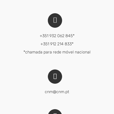
+351 932 062 845*
+351 912 214 833*
*chamada para rede móvel nacional
cnm@cnm.pt