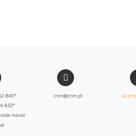
62 845*
cnm@cnm.pt
Acomp
14 833*
 rede móvel
al